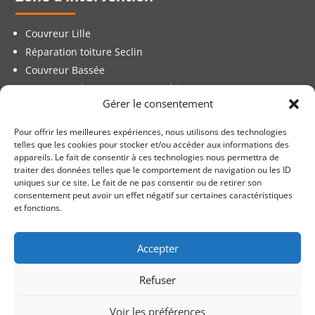
Couvreur Lille
Réparation toiture Seclin
Couvreur Bassée
Entreprise de couverture Ronchin
Gérer le consentement
Couvreur Wasquehal
Réparation de fuite de toit La Madeleine
Pour offrir les meilleures expériences, nous utilisons des technologies
Roubaix
telles que les cookies pour stocker et/ou accéder aux informations des
appareils. Le fait de consentir à ces technologies nous permettra de
Tourcoing
traiter des données telles que le comportement de navigation ou les ID
Couvreur Haubourdin
uniques sur ce site. Le fait de ne pas consentir ou de retirer son
consentement peut avoir un effet négatif sur certaines caractéristiques
Entreprise de couverture Villeneuve-d’Ascq
et fonctions.
Armentières
Entreprise de couverture Lomme
Accepter
Entreprise de couverture Faches-Thumesnil
Refuser
©
2026 Couvreur DIM Villeneuve d’Ascq
–
ML
–
RGPD
–
Site
Voir les préférences